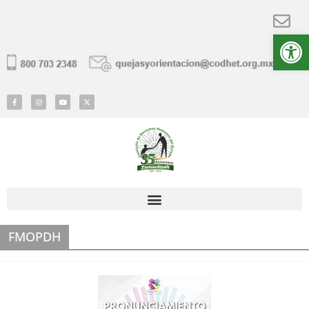
Ab
FMOPDH