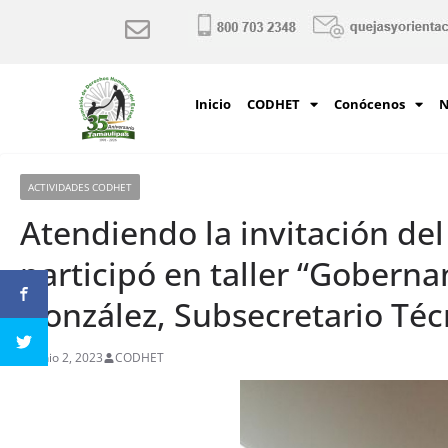
Inicio
CODHET
Conócenos
N
ACTIVIDADES CODHET
Atendiendo la invitación de
participó en taller “Gobernan
González, Subsecretario Téc
junio 2, 2023
CODHET