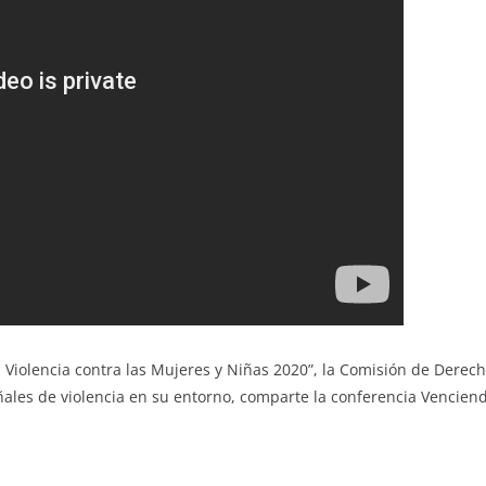
 la Violencia contra las Mujeres y Niñas 2020”, la Comisión de Der
eñales de violencia en su entorno, comparte la conferencia Vencien