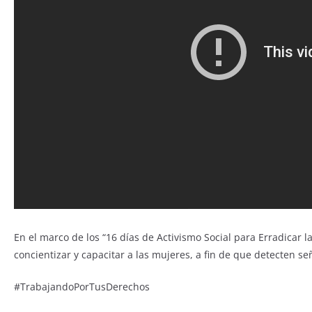
En el marco de los “16 días de Activismo Social para Erradicar
concientizar y capacitar a las mujeres, a fin de que detecten s
#TrabajandoPorTusDerechos