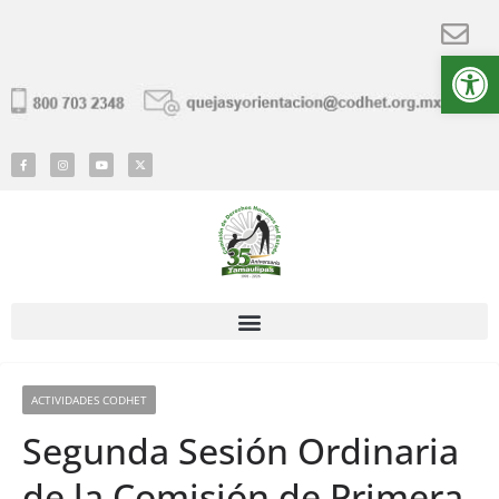
Ab
ACTIVIDADES CODHET
Segunda Sesión Ordinaria
de la Comisión de Primera