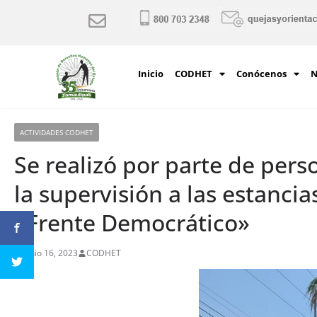
Inicio
CODHET
Conócenos
N
ACTIVIDADES CODHET
Se realizó por parte de per
la supervisión a las estanci
«Frente Democrático»
junio 16, 2023
CODHET