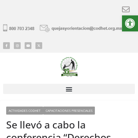
Ab
ACTIVIDADES CODHET
CAPACITACIONES PRESENCIALES
Se llevó a cabo la
conferencia “Derechos