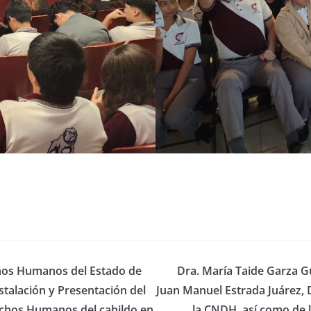
chos Humanos del Estado de
Dra. María Taide Garza Gu
talación y Presentación del
Juan Manuel Estrada Juárez,
echos Humanos del cabildo en
la CNDH, así como de l