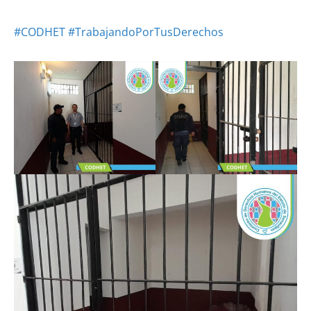
#CODHET
#TrabajandoPorTusDerechos