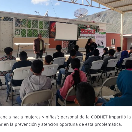
encia hacia mujeres y niñas”; personal de la CODHET impartió la c
ar en la prevención y atención oportuna de esta problemática.