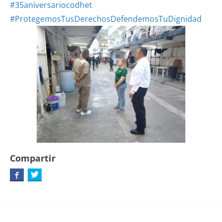
#35aniversariocodhet
#ProtegemosTusDerechosDefendemosTuDignidad
Compartir