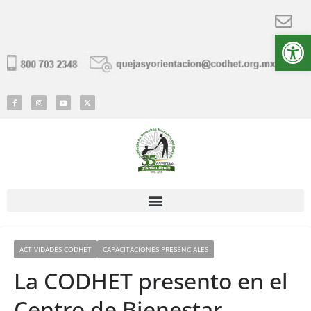
Ab
ACTIVIDADES CODHET
CAPACITACIONES PRESENCIALES
La CODHET presento en el
Centro de Bienestar