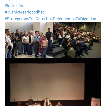
#Inclusión
#35aniversariocodhet
#ProtegemosTusDerechosDefendemosTuDignidad