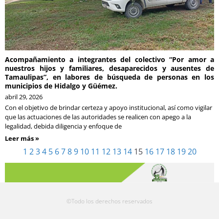
Acompañamiento a integrantes del colectivo “Por amor a
nuestros hijos y familiares, desaparecidos y ausentes de
Tamaulipas”, en labores de búsqueda de personas en los
municipios de Hidalgo y Güémez.
abril 29, 2026
Con el objetivo de brindar certeza y apoyo institucional, así como vigilar
que las actuaciones de las autoridades se realicen con apego a la
legalidad, debida diligencia y enfoque de
Leer más »
1
2
3
4
5
6
7
8
9
10
11
12
13
14
15
16
17
18
19
20
©Todo los derechos reservados